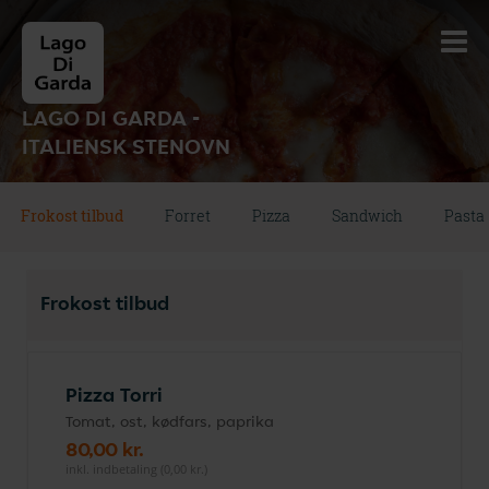
LAGO DI GARDA -
ITALIENSK STENOVN
Frokost tilbud
Forret
Pizza
Sandwich
Pasta
Frokost tilbud
Pizza Torri
Tomat, ost, kødfars, paprika
80,00 kr.
inkl. indbetaling (0,00 kr.)