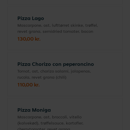
Pizza Lago
Mascarpone, ost, lufttørret skinke, trøffel,
revet grana, semidried tomater, bacon
130,00 kr.
Pizza Chorizo con peperoncino
Tomat, ost, chorizo salami, jalapenos,
rucola, revet grana (chili)
110,00 kr.
Pizza Moniga
Mascarpone, ost, broccoli, vitello
(kalvekød), trøffelsauce, kartofler,
cherrytomater, revet grana