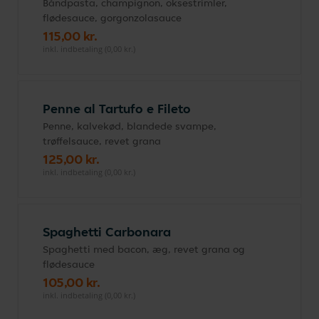
Båndpasta, champignon, oksestrimler,
flødesauce, gorgonzolasauce
115,00 kr.
inkl. indbetaling (0,00 kr.)
Penne al Tartufo e Fileto
Penne, kalvekød, blandede svampe,
trøffelsauce, revet grana
125,00 kr.
inkl. indbetaling (0,00 kr.)
Spaghetti Carbonara
Spaghetti med bacon, æg, revet grana og
flødesauce
105,00 kr.
inkl. indbetaling (0,00 kr.)