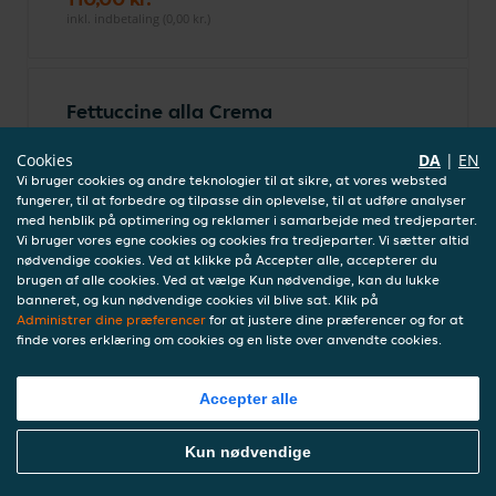
inkl. indbetaling (0,00 kr.)
Fettuccine alla Crema
Båndpasta, bacon, løg, ærter,
Cookies
DA
|
EN
champignon, flødesauce og revet grana
Vi bruger cookies og andre teknologier til at sikre, at vores websted
110,00 kr.
fungerer, til at forbedre og tilpasse din oplevelse, til at udføre analyser
inkl. indbetaling (0,00 kr.)
med henblik på optimering og reklamer i samarbejde med tredjeparter.
Vi bruger vores egne cookies og cookies fra tredjeparter. Vi sætter altid
nødvendige cookies. Ved at klikke på Accepter alle, accepterer du
brugen af alle cookies. Ved at vælge Kun nødvendige, kan du lukke
Spaghetti Bolognese
banneret, og kun nødvendige cookies vil blive sat. Klik på
Administrer dine præferencer
for at justere dine præferencer og for at
Spaghetti med kødsauce og revet grana
finde vores erklæring om cookies og en liste over anvendte cookies.
95,00 kr.
inkl. indbetaling (0,00 kr.)
Accepter alle
Bestil Mad Online
Kun nødvendige
Salat