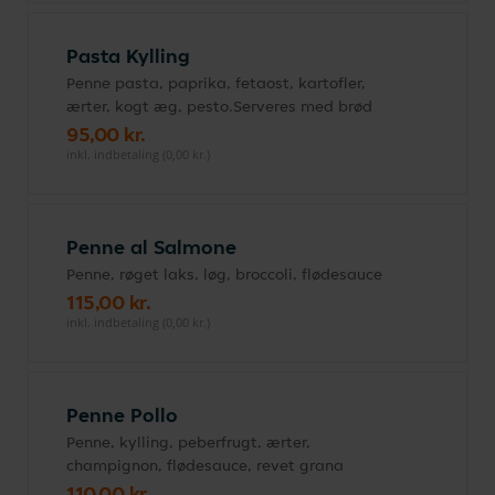
Pasta Kylling
Penne pasta, paprika, fetaost, kartofler,
ærter, kogt æg, pesto.Serveres med brød
95,00 kr.
inkl. indbetaling (0,00 kr.)
Penne al Salmone
Penne, røget laks, løg, broccoli, flødesauce
115,00 kr.
inkl. indbetaling (0,00 kr.)
Penne Pollo
Penne, kylling, peberfrugt, ærter,
champignon, flødesauce, revet grana
110,00 kr.